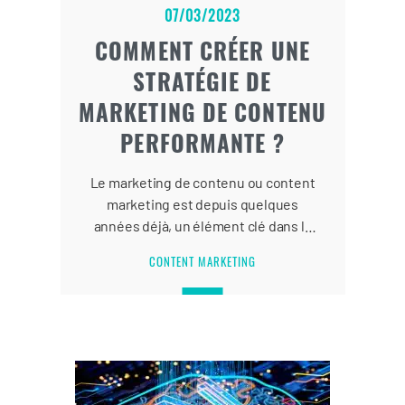
07/03/2023
COMMENT CRÉER UNE
STRATÉGIE DE
MARKETING DE CONTENU
PERFORMANTE ?
Le marketing de contenu ou content
marketing est depuis quelques
années déjà, un élément clé dans la
réussite des stratégies d’entreprise.
CONTENT MARKETING
Seulement, entre la multiplication
des canaux de communication, le
nombre croissant de contenus Web
et l’essor des réseaux sociaux, le
contenu marketing a envahi
Internet.