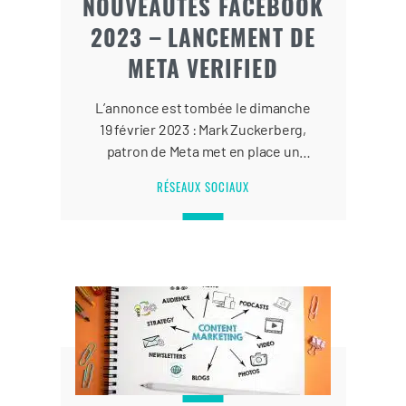
NOUVEAUTÉS FACEBOOK
2023 – LANCEMENT DE
META VERIFIED
L’annonce est tombée le dimanche
19 février 2023 : Mark Zuckerberg,
patron de Meta met en place un
abonnement payant pour Facebook
RÉSEAUX SOCIAUX
et Instagram. Le lancement de Meta
Verified reprend la formule payante
lancée sur Twitter par Elon Musk.