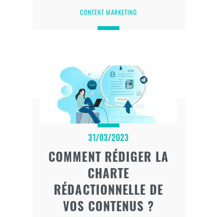
utilisateur, c’est une chose
CONTENT MARKETING
(excellente par ailleurs !).
Seulement, si vous ne faites pas
l’optimisation de votre content
marketing en même temps, vos
efforts n’auront servi à rien.
31/03/2023
COMMENT RÉDIGER LA
CHARTE
RÉDACTIONNELLE DE
VOS CONTENUS ?