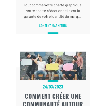
Tout comme votre charte graphique,
votre charte rédactionnelle est la
garante de votre identité de marque
sur le Web. Son rôle est essentiel
CONTENT MARKETING
puisque c’est elle qui définit les
contours de votre stratégie de
contenu sur tous vos supports de
communication et assure la
cohérence de votre création de
contenu.
24/03/2023
COMMENT CRÉER UNE
COMMUNAUTÉ AUTOUR