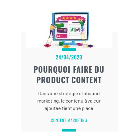
24/04/2023
POURQUOI FAIRE DU
PRODUCT CONTENT
Dans une stratégie d’inbound
marketing, le contenu à valeur
ajoutée tient une place
prédominante. Si le
brand content
CONTENT MARKETING
est le contenu de marque,
le product
content
est le contenu relatif au
produit.