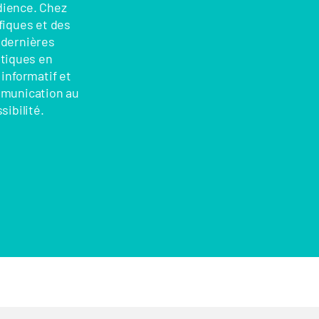
dience. Chez
fiques et des
s dernières
atiques en
informatif et
ommunication au
sibilité.