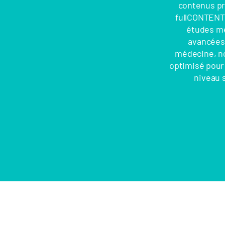
contenus pr
fullCONTENT,
études méd
avancées 
médecine, no
optimisé pour 
niveau s