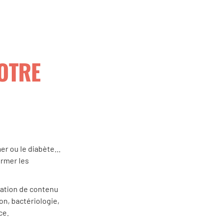
OTRE
mer ou le diabète…
ormer les
éation de contenu
on, bactériologie,
ce.