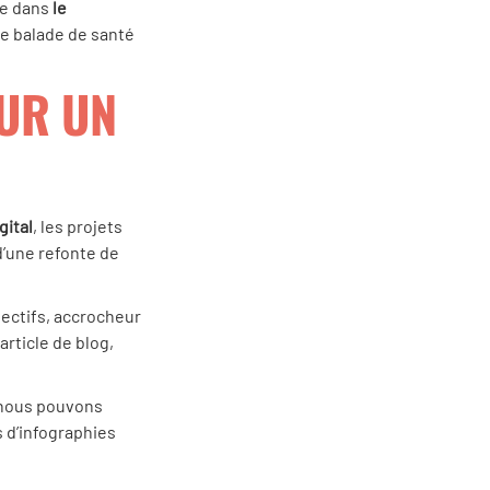
ée dans
le
une balade de santé
UR UN
gital
, les projets
d’une refonte de
jectifs, accrocheur
article de blog,
 nous pouvons
s d’infographies