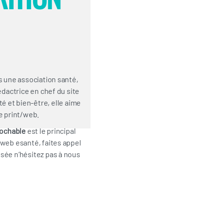
s une association santé,
édactrice en chef du site
é et bien-être, elle aime
le print/web.
rochable
est le principal
 web esanté, faites appel
sée n’hésitez pas à nous