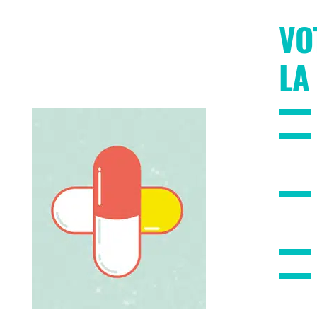
VO
LA