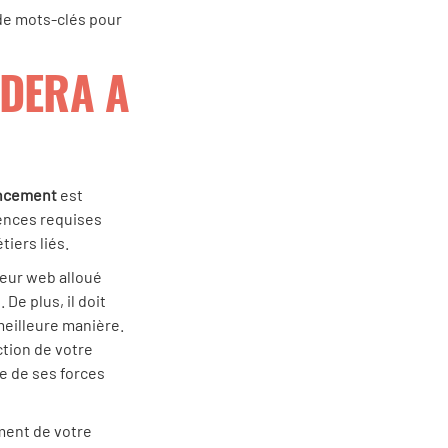
de mots-clés pour
IDERA A
encement
est
ences requises
iers liés.
teur web alloué
De plus, il doit
eilleure manière.
ction de votre
ie de ses forces
ement de votre