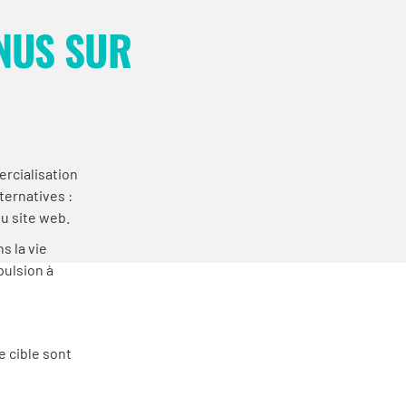
NUS SUR
rcialisation
ernatives :
ou site web.
s la vie
pulsion à
e cible sont