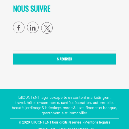
NOUS SUIVRE
facebook
linkedin
fullCONTENT, agence experte en content marketing en :
travel
,
hôtel
,
e-commerce
,
santé
,
décoration
,
automobile
,
beauté
,
jardinage & bricolage
,
mode & luxe
,
finance et banque
,
gastronomie
et
immobilier
© 2020 fullCONTENT tous droits réservés
- Mentions légales
– Plan du site
– Réalisé par Global Etik