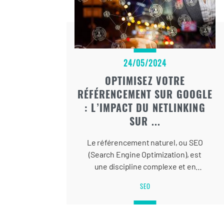
24/05/2024
OPTIMISEZ VOTRE
RÉFÉRENCEMENT SUR GOOGLE
: L’IMPACT DU NETLINKING
SUR ...
Le référencement naturel, ou SEO
(Search Engine Optimization), est
une discipline complexe et en
constante évolution. Parmi les
SEO
nombreuses techniques SEO qui
contribuent à améliorer le
classement d’un site Web sur les