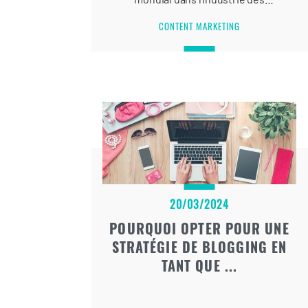
cosmétiques et de la beauté. Grâce à
CONTENT MARKETING
sa stratégie de contenu innovante
et engageante, L’Oréal a su se
démarquer des autres marques du
secteur.
20/03/2024
POURQUOI OPTER POUR UNE
STRATÉGIE DE BLOGGING EN
TANT QUE ...