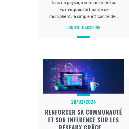
Dans un paysage concurrentiel où
les marques de beauté se
multiplient, la simple efficacité des
produits ne suffit plus à garantir une
CONTENT MARKETING
position de leader. Pour se
démarquer dans cet environnement
saturé, il est impératif d’adopter une
stratégie de blogging beauté
efficace.
28/02/2024
RENFORCER SA COMMUNAUTÉ
ET SON INFLUENCE SUR LES
RÉSEAUX GRÂCE ...