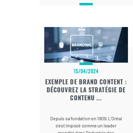
hautement engagées, représentent
un atout majeur pour les marques
désireuses de toucher des publics
spécifiques de manière authentique
et efficace.
15/04/2024
EXEMPLE DE BRAND CONTENT :
DÉCOUVREZ LA STRATÉGIE DE
CONTENU ...
Depuis sa fondation en 1909, L’Oréal
s’est imposé comme un leader
mondial dans l’industrie des