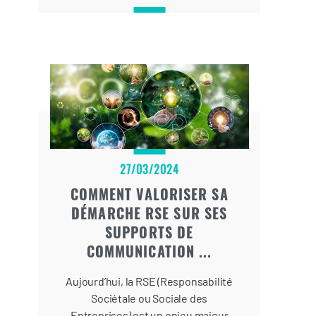
en tête des premiers résultats sur
les moteurs de recherche auront
bien du mal à prospérer. La mise en
place d’une stratégie de contenu
SEO (Search Engine Optimization) se
révèle être une approche
incontournable pour améliorer sa
présence en ligne et augmenter son
trafic organique.
27/03/2024
COMMENT VALORISER SA
DÉMARCHE RSE SUR SES
SUPPORTS DE
COMMUNICATION ...
Aujourd’hui, la RSE (Responsabilité
Sociétale ou Sociale des
Entreprises) est un enjeu majeur