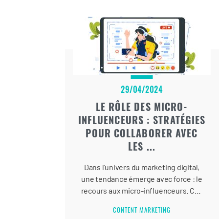
moteurs de recherche, le netlinking
occupe une place prépondérante.
29/04/2024
LE RÔLE DES MICRO-
INFLUENCEURS : STRATÉGIES
POUR COLLABORER AVEC
LES ...
Dans l’univers du marketing digital,
une tendance émerge avec force : le
recours aux micro-influenceurs. Ces
créateurs de contenu de niche, aux
CONTENT MARKETING
audiences souvent restreintes, mais