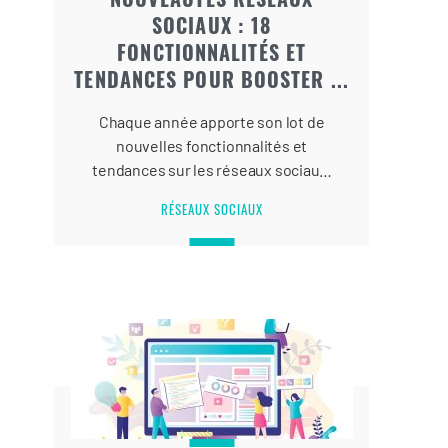
SOCIAUX : 18
FONCTIONNALITÉS ET
TENDANCES POUR BOOSTER ...
Chaque année apporte son lot de
nouvelles fonctionnalités et
tendances sur les réseaux sociaux.
Quelle stratégie social media
RÉSEAUX SOCIAUX
adopter en 2024 ? FullCONTENT
vous dévoile les nouveautés
réseaux sociaux à mettre en place
pour gagner en visibilité et booster
vos conversions !