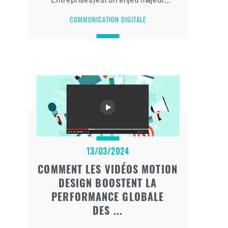
dans un monde où l’engagement
COMMUNICATION DIGITALE
vers un développement durable et
sociétal est devenu une nécessité.
Si vous avez mis en place une
démarche RSE au sein de votre
entreprise, vous devez absolument
communiquer sur vos actions.
13/03/2024
COMMENT LES VIDÉOS MOTION
DESIGN BOOSTENT LA
PERFORMANCE GLOBALE
DES ...