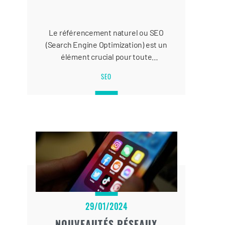
Le référencement naturel ou SEO
(Search Engine Optimization) est un
élément crucial pour toute
entreprise souhaitant créer un site
SEO
Web performant. Pour classer votre
site Web en tête des moteurs de
recherche, vous devez vous tenir
informé des dernières tendances et
bonnes pratiques SEO.
29/01/2024
NOUVEAUTÉS RÉSEAUX