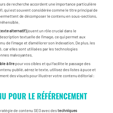
teurs de recherche accordent une importance particulière
e H1, qui est souvent considérée comme le titre principal de
es, permettent de décomposer le contenu en sous-sections,
préhensible.
(texte alternatif)
jouent un rôle crucial dans le
escription textuelle de l’image, ce qui permet aux
 de l’image et d’améliorer son indexation. De plus, les
é, car elles sont utilisées par les technologies
sonnes malvoyantes.
le à lire
pour vos cibles et qui facilite le passage des
ntenu publié, aérez le texte, utilisez des listes à puce et
lement des visuels pour illustrer votre contenu éditorial :
NU POUR LE RÉFÉRENCEMENT
tratégie de contenu SEO avec des
techniques