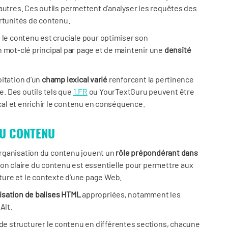
autres. Ces outils permettent d’analyser les requêtes des
ortunités de contenu.
 le contenu est cruciale pour optimiser son
n mot-clé principal par page et de maintenir une
densité
loitation d’un
champ lexical varié
renforcent la pertinence
. Des outils tels que
1.FR
ou YourTextGuru peuvent être
ical et enrichir le contenu en conséquence.
DU CONTENU
’organisation du contenu jouent un
rôle prépondérant dans
tion claire du contenu est essentielle pour permettre aux
ure et le contexte d’une page Web.
lisation de balises HTML
appropriées, notamment les
Alt.
e structurer le contenu en différentes sections, chacune