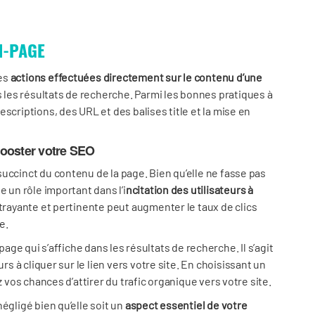
N-PAGE
des
actions effectuées directement sur le contenu d’une
les résultats de recherche. Parmi les bonnes pratiques à
scriptions, des URL et des balises title et la mise en
booster votre SEO
uccinct du contenu de la page. Bien qu’elle ne fasse pas
e un rôle important dans l’i
ncitation des utilisateurs à
trayante et pertinente peut augmenter le taux de clics
e.
la page qui s’affiche dans les résultats de recherche. Il s’agit
urs à cliquer sur le lien vers votre site. En choisissant un
z vos chances d’attirer du trafic organique vers votre site.
égligé bien qu’elle soit un
aspect essentiel de votre