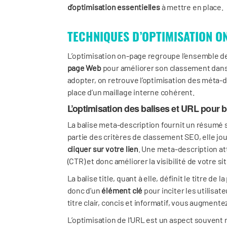
d’optimisation essentielles
à mettre en place.
TECHNIQUES D’OPTIMISATION O
L’optimisation on-page regroupe l’ensemble 
page Web
pour améliorer son classement dans 
adopter, on retrouve l’optimisation des méta-de
place d’un maillage interne cohérent.
L’optimisation des balises et URL pour 
La balise meta-description fournit un résumé s
partie des critères de classement SEO, elle jou
cliquer sur votre lien
. Une meta-description at
(CTR) et donc améliorer la visibilité de votre sit
La balise title, quant à elle, définit le titre de 
donc d’un
élément clé
pour inciter les utilisate
titre clair, concis et informatif, vous augmente
L’optimisation de l’URL est un aspect souvent n