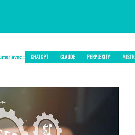
mer avec :
CHATGPT
CLAUDE
PERPLEXITY
MISTR