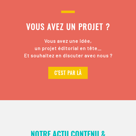
VOUS AVEZ UN PROJET ?
Vous avez une idée,
un projet éditorial en tête…
Et souhaitez en discuter avec nous ?
C’EST PAR LÀ
NOTRE ACTU CONTENU &