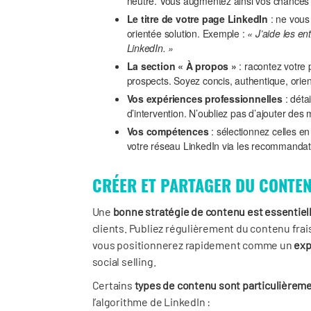
neutre. Vous augmentez ainsi vos chances 
Le titre de votre page LinkedIn
: ne vous
orientée solution. Exemple :
« J’aide les en
LinkedIn. »
La section « À propos »
: racontez votre 
prospects. Soyez concis, authentique, orien
Vos expériences professionnelles
: déta
d’intervention. N’oubliez pas d’ajouter des 
Vos compétences
: sélectionnez celles en
votre réseau LinkedIn via les recommandat
CRÉER ET PARTAGER DU CONTEN
Une
bonne stratégie de contenu est essentiel
clients. Publiez régulièrement du contenu frai
vous positionnerez rapidement comme un
exp
social selling.
Certains
types de contenu sont particulièrem
l’algorithme de LinkedIn :