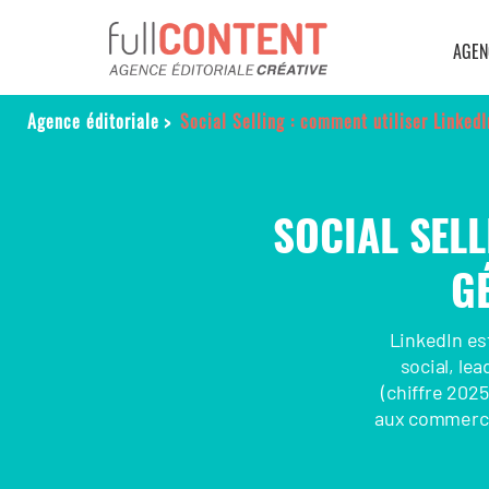
AGEN
Agence éditoriale
>
Social Selling : comment utiliser LinkedI
SOCIAL SELL
G
LinkedIn es
social, le
(chiffre 202
aux commercia