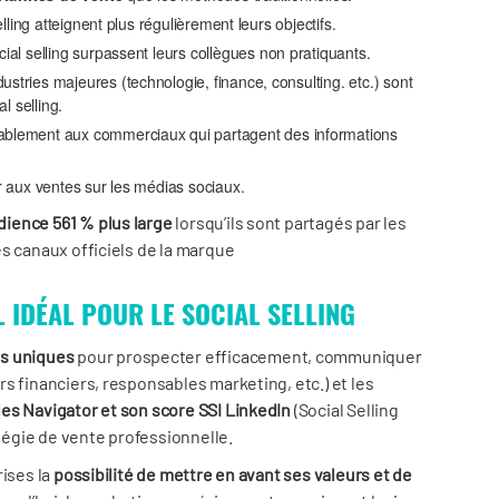
selling atteignent plus régulièrement leurs objectifs.
cial selling surpassent leurs collègues non pratiquants.
ustries majeures (technologie, finance, consulting. etc.) sont
l selling.
ablement aux commerciaux qui partagent des informations
 aux ventes sur les médias sociaux.
dience 561 % plus large
lorsqu’ils sont partagés par les
s canaux officiels de la marque
L IDÉAL POUR LE SOCIAL SELLING
és uniques
pour prospecter efficacement, communiquer
s financiers, responsables marketing, etc.) et les
les Navigator et son score SSI LinkedIn
(Social Selling
atégie de vente professionnelle.
rises la
possibilité de mettre en avant ses valeurs et de