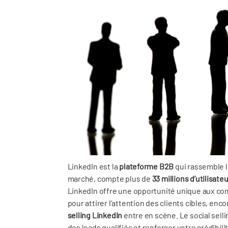
LinkedIn est la
plateforme B2B
qui rassemble l
marché, compte plus de
33 millions d’utilisate
LinkedIn offre une opportunité unique aux com
pour attirer l’attention des clients cibles, encor
selling LinkedIn
entre en scène. Le social sell
des leads qualifiés et renforcer votre crédib