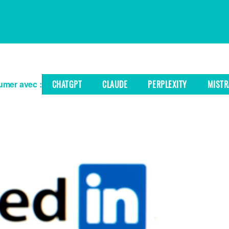
mer avec :
CHATGPT
CLAUDE
PERPLEXITY
MISTR