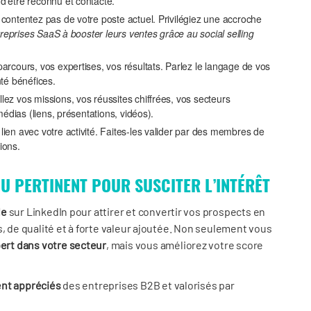
d’être reconnu et contacté.
 contentez pas de votre poste actuel. Privilégiez une accroche
treprises SaaS à booster leurs ventes grâce au social selling
parcours, vos expertises, vos résultats. Parlez le langage de vos
té bénéfices.
illez vos missions, vos réussites chiffrées, vos secteurs
médias (liens, présentations, vidéos).
 lien avec votre activité. Faites-les valider par des membres de
ions.
U PERTINENT POUR SUSCITER L’INTÉRÊT
le
sur LinkedIn pour attirer et convertir vos prospects en
s, de qualité et à forte valeur ajoutée. Non seulement vous
ert dans votre secteur
, mais vous améliorez votre score
ent appréciés
des entreprises B2B et valorisés par