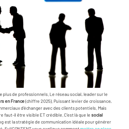
e plus de professionnels. Le réseau social, leader sur le
urs en France
(chiffre 2025). Puissant levier de croissance,
merciaux d’échanger avec des clients potentiels. Mais
e faut-il être visible ET crédible. C’est là que le
social
ing est la stratégie de communication idéale pour générer
ilité. FullCONTENT vous explique comment
mettre en place