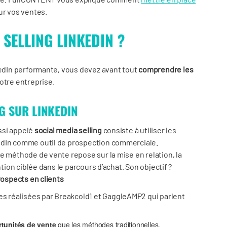
ur vos ventes.
 SELLING LINKEDIN ?
kedIn performante, vous devez avant tout
comprendre les
otre entreprise.
G SUR LINKEDIN
ussi appelé
social media selling
consiste à utiliser les
edIn comme outil de prospection commerciale.
e méthode de vente repose sur la mise en relation, la
ntion ciblée dans le parcours d’achat. Son objectif ?
rospects en clients
es réalisées par Breakcold
1
et GaggleAMP
2
qui parlent
tunités de vente
que les méthodes traditionnelles.