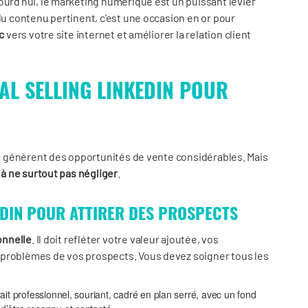
jourd’hui, le marketing numérique est un puissant levier
du contenu pertinent, c’est une occasion en or pour
c
vers votre site internet et améliorer la relation client
IAL SELLING LINKEDIN POUR
ing génèrent des opportunités de vente considérables. Mais
 à ne surtout pas négliger
.
EDIN POUR ATTIRER DES PROSPECTS
ionnelle
. Il doit refléter votre valeur ajoutée, vos
 problèmes de vos prospects. Vous devez soigner tous les
rait professionnel, souriant, cadré en plan serré, avec un fond