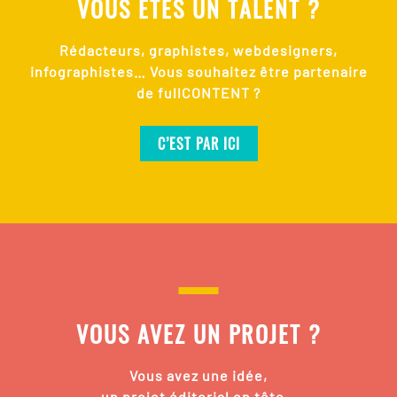
VOUS ÊTES UN TALENT ?
Rédacteurs, graphistes, webdesigners,
infographistes… Vous souhaitez être partenaire
de fullCONTENT ?
C’EST PAR ICI
VOUS AVEZ UN PROJET ?
Vous avez une idée,
un projet éditorial en tête…