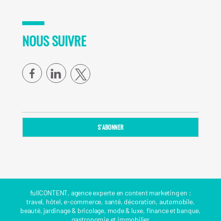
NOUS SUIVRE
facebook
linkedin
fullCONTENT, agence experte en content marketing en :
travel
,
hôtel
,
e-commerce
,
santé
,
décoration
,
automobile
,
beauté
,
jardinage & bricolage
,
mode & luxe
,
finance et banque
,
gastronomie
et
immobilier