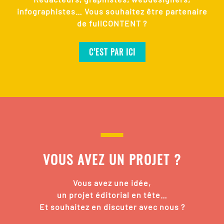
infographistes… Vous souhaitez être partenaire
de fullCONTENT ?
C’EST PAR ICI
VOUS AVEZ UN PROJET ?
Vous avez une idée,
un projet éditorial en tête…
Et souhaitez en discuter avec nous ?