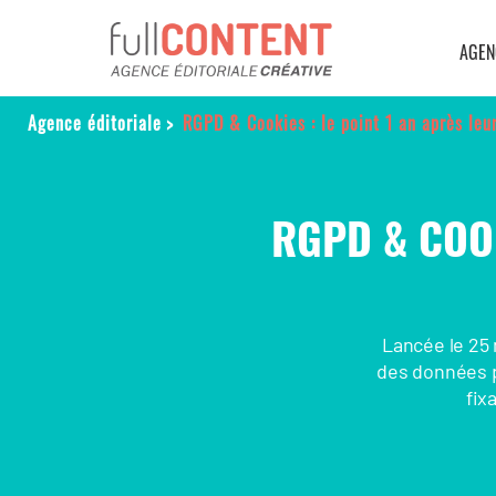
AGEN
Agence éditoriale
>
RGPD & Cookies : le point 1 an après leu
RGPD & COOK
Lancée le 25 
des données 
fix