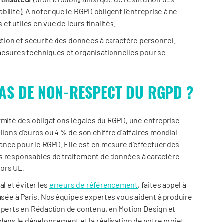
tabilité). A noter que le RGPD obligent l’entreprise à ne
t utiles en vue de leurs finalités.
ection et sécurité des données à caractère personnel.
mesures techniques et organisationnelles pour se
CAS DE NON-RESPECT DU RGPD ?
rmité des obligations légales du RGPD, une entreprise
lions d’euros ou 4 % de son chiffre d’affaires mondial
rance pour le RGPD. Elle est en mesure d’effectuer des
es responsables de traitement de données à caractère
hors UE.
al et éviter les
erreurs de référencement
, faites appel à
ée à Paris. Nos équipes expertes vous aident à produire
Experts en Rédaction de contenu, en Motion Design et
ns le développement et la réalisation de votre projet