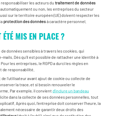
 responsabiliser les acteurs du
traitement de données
s automatiquement ou non, les entreprises du secteur
ussi sur le territoire européen (UE) doivent respecter les
la
protection des données
à caractère personnel.
ÉTÉ MIS EN PLACE ?
te de données sensibles à travers les cookies, qui
 e-mails. Dès qu’il est possible de rattacher une identité à
 Pour les entreprises, le RGPD a durci les règles en
t de responsabilité.
de l’utilisateur avant ajout de cookie ou collecte de
server la trace, et si besoin renouveler le
orme. Par exemple, il convient
d’inclure un bandeau
cite dans la collecte de ses données personnelles, tout
licatif. Après quoi, l’entreprise doit conserver l’heure, la
galement nécessaire de garantir deux droits des
utilisateur
(droit à l’oubli), ainsi que de restitution des