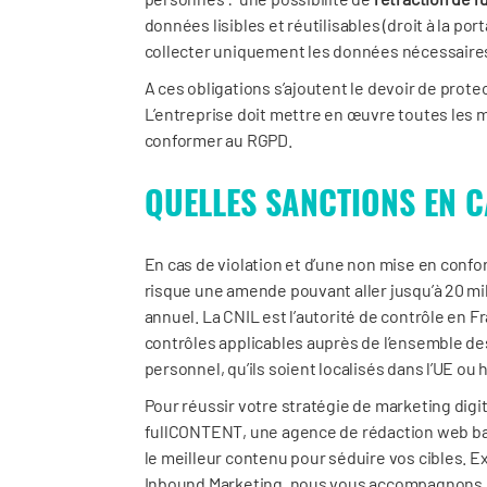
données lisibles et réutilisables (droit à la por
collecter uniquement les données nécessaires e
A ces obligations s’ajoutent le devoir de prot
L’entreprise doit mettre en œuvre toutes les 
conformer au RGPD.
QUELLES SANCTIONS EN 
En cas de violation et d’une non mise en confo
risque une amende pouvant aller jusqu’à 20 mil
annuel. La CNIL est l’autorité de contrôle en F
contrôles applicables auprès de l’ensemble d
personnel, qu’ils soient localisés dans l’UE ou 
Pour réussir votre stratégie de marketing digit
fullCONTENT, une agence de rédaction web bas
le meilleur contenu pour séduire vos cibles. 
Inbound Marketing, nous vous accompagnons da