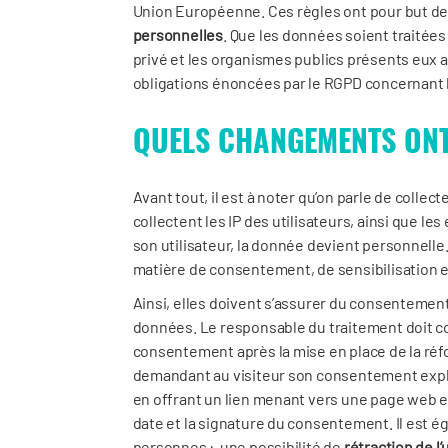
Union Européenne. Ces règles ont pour but de
personnelles
. Que les données soient traitée
privé et les organismes publics présents eux a
obligations énoncées par le RGPD concernant 
QUELS CHANGEMENTS ONT 
Avant tout, il est à noter qu’on parle de collec
collectent les IP des utilisateurs, ainsi que les
son utilisateur, la donnée devient personnelle.
matière de consentement, de sensibilisation e
Ainsi, elles doivent s’assurer du consentement 
données. Le responsable du traitement doit con
consentement après la mise en place de la réf
demandant au visiteur son consentement expli
en offrant un lien menant vers une page web exp
date et la signature du consentement. Il est é
personnes : une possibilité de
rétraction de l’