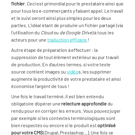
fichier
. Ceci est primordial pour le prestataire ainsi que
pour tous les e-commerçants y faisant appel. Le travail
et le suivi seront ainsi plus simples pour les deux
parties. L’idéal étant de produire un fichier partagé (via
l’utilisation du
Cloud
ou
de Google Drive
) à tous les
acteurs pour une
traduction efficace
!
Autre étape de préparation à effectuer : la
suppression de tout élément extérieur au pur travail
de production. En d’autres termes, si votre texte
source contient images ou
vidéo
s, les supprimer
augmente la productivité de votre prestataire et ainsi
économise l’argent de tous !
Une fois le travail terminé, il est bien entendu
obligatoire d’opérer une
relecture approfondie
du
rendu pour en corriger les erreurs. Vous pouvez juger
par exemple si les contextes terminologiques sont
bien respectés ou encore si le produit est
optimisé
pour votre CMS
(Drupal, Prestashop…). Une fois ce