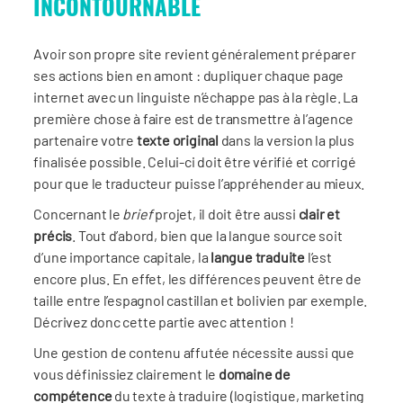
INCONTOURNABLE
Avoir son propre site revient généralement préparer
ses actions bien en amont : dupliquer chaque page
internet avec un linguiste n’échappe pas à la règle. La
première chose à faire est de transmettre à l’agence
partenaire votre
texte original
dans la version la plus
finalisée possible. Celui-ci doit être vérifié et corrigé
pour que le traducteur puisse l’appréhender au mieux.
Concernant le
brief
projet, il doit être aussi
clair et
précis
. Tout d’abord, bien que la langue source soit
d’une importance capitale, la
langue traduite
l’est
encore plus. En effet, les différences peuvent être de
taille entre l’espagnol castillan et bolivien par exemple.
Décrivez donc cette partie avec attention !
Une gestion de contenu affutée nécessite aussi que
vous définissiez clairement le
domaine de
compétence
du texte à traduire (logistique, marketing