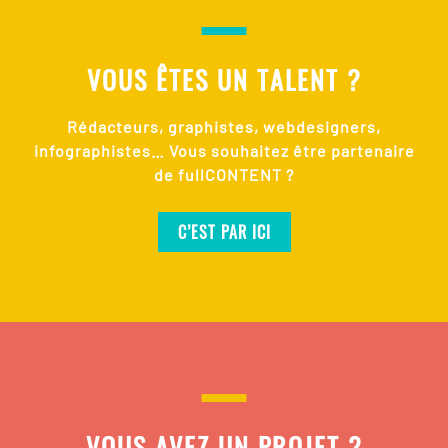
VOUS ÊTES UN TALENT ?
Rédacteurs, graphistes, webdesigners,
infographistes… Vous souhaitez être partenaire
de fullCONTENT ?
C’EST PAR ICI
VOUS AVEZ UN PROJET ?