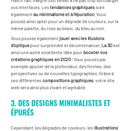
Mais il faut malgré tout veiller à ne pas trop surcharger
vos interfaces. Les
tendances graphiques
sont
également
au minimalisme et à l’épuration
. Vous
pouvez ainsi opter pour un dégradé de couleurs, sur la
même palette, du rose au blanc, du bleu au noir.
Vous pouvez également
jouer avec les illusions
d’optique
pour surprendre et décontenancer.
La 3D
est
ainsi une autre excellente idée pour
booster vos
créations graphiques en 2020
! Vous pouvez par
exemple ajouter de la profondeur, des formes, des
perspectives ou de nouvelles typographies. Grâce à
ces différentes
compositions graphiques
, votre site
web sera ainsi plus vivant et agréable.
3. DES DESIGNS MINIMALISTES ET
ÉPURÉS
Cependant, les dégradés de couleurs, les
illustrations