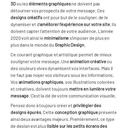
3D
ou les
éléments graphiques
ne doivent pas
détourner vos prospects de votre message. Ces
designs cr
éatifs
ont pour but de le souligner, de le
dynamiser et d’
améliorer l’
exp
érience sur votre site
. Ils
doivent capter l’attention de votre audience. L’année
2020 voit ainsi le
minimalisme
s’imposer de plus en
plus dans le monde du
Graphic Design
.
Ce courant graphique et artistique permet de mieux
souligner votre message. Une
animation créative
ou
des couleurs vives dynamisent vos interfaces. Mais il
ne faut pas noyer vos visiteurs sous les informations.
Vos
animations graphiques
, vos illustrations colorées
et créatives, doivent toujours
mettre en lumière votre
message
. C’est la clé de votre communication visuelle.
Pensez donc à toujours créer et
privilé
gier des
designs
épurés
. Cette
conception graphique
présente
ainsi deux avantages majeurs. Premièrement, ce type
de design est plus
lisible sur les petits é
crans des