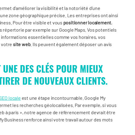
met d’améliorer la visibilité et la notoriété d’une
une zone géographique précise. Les entreprises ont ainsi
iness. Pour être visible et vous
positionner localement
,
us répertorie par exemple sur Google Maps. Vos potentiels
s informations essentielles comme vos horaires, vos
 votre
site web
. Ils peuvent également déposer un avis
 UNE DES CLÉS POUR MIEUX
TIRER DE NOUVEAUX CLIENTS.
SEO locale
est une étape incontournable. Google My
permet les recherches géolocalisées. Par exemple, si vous
b à paris », notre agence de référencement devrait être
My Business renforce ainsi votre travail autour des mots