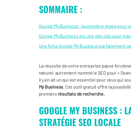
SOMMAIRE :
Google My Business : la première étape pour u
Google My Business est une des clés pour mieu
Une fiche Google My Business parfaitement opt
La réussite de votre entreprise passe forcém
naturel, autrement nommé le SEO pour « Search
il y en ait un qui est essentiel pour ceux qui 
My Business
. Cet outil gratuit offre la possibi
premiers
résultats de recherche.
GOOGLE MY BUSINESS : L
STRATÉGIE SEO LOCALE