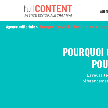
AGEN
Agence éditoriale
>
Pourquoi Google My Business est si impor
POURQUOI G
POU
La réussite
référencemen