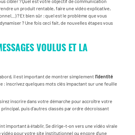
ous cibler ? Quel est votre objectif de communication
rendre un produit rentable, faire une vidéo explicative,
ionnel…) ? Et bien sûr : quel est le problème que vous
ynamiser ? Une fois ceci fait, de nouvelles étapes vous
 MESSAGES VOULUS ET LA
d’abord, il est important de montrer simplement
l’identité
e : inscrivez quelques mots clés impactant sur une feuille
irez inscrire dans votre démarche pour accroître votre
principal, puis d’autres classés par ordre décroissant
nt important à établir. Se dirige-t-on vers une vidéo virale
 vidéo pour votre site institutionnel ou encore d’une