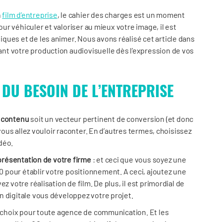
n
film d’entreprise
, le cahier des charges est un moment
Pour véhiculer et valoriser au mieux votre image, il est
ques et de les animer. Nous avons réalisé cet article dans
t votre production audiovisuelle dès l’expression de vos
 DU BESOIN DE L’ENTREPRISE
e contenu
soit un vecteur pertinent de conversion (et donc
 vous allez vouloir raconter. En d’autres termes, choisissez
idéo.
présentation de votre firme
: et ceci que vous soyez une
pour établir votre positionnement. A ceci, ajoutez une
z votre réalisation de film. De plus, il est primordial de
n digitale vous développez votre projet.
e choix pour toute agence de communication. Et les