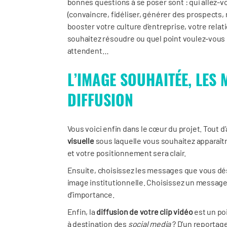
bonnes questions à se poser sont : qui allez-v
(convaincre, fidéliser, générer des prospects, 
booster votre culture d’entreprise, votre relat
souhaitez résoudre ou quel point voulez-vous d
attendent…
L’IMAGE SOUHAITÉE, LES
DIFFUSION
Vous voici enfin dans le cœur du projet. Tout 
visuelle
sous laquelle vous souhaitez apparaîtr
et votre positionnement sera clair.
Ensuite, choisissez les messages que vous dés
image institutionnelle. Choisissez un message 
d’importance.
Enfin, la
diffusion de votre clip vidéo
est un poi
à destination des
social media
? D’un reportage