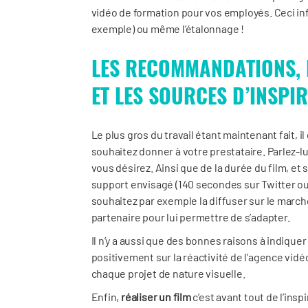
vidéo de formation pour vos employés. Ceci in
exemple) ou même l’étalonnage !
LES RECOMMANDATIONS, 
ET LES SOURCES D’INSPIR
Le plus gros du travail étant maintenant fait, 
souhaitez donner à votre prestataire. Parlez-l
vous désirez. Ainsi que de la durée du film, et 
support envisagé (140 secondes sur Twitter ou
souhaitez par exemple la diffuser sur le marché
partenaire pour lui permettre de s’adapter.
Il n’y a aussi que des bonnes raisons à indiquer
positivement sur la réactivité de l’agence vidé
chaque projet de nature visuelle.
Enfin,
réaliser un film
c’est avant tout de l’insp