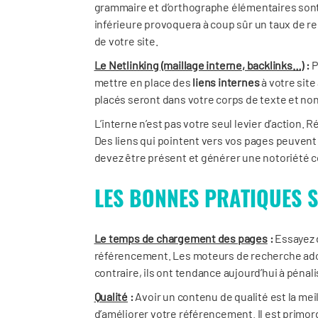
grammaire et d’orthographe élémentaires sont 
inférieure provoquera à coup sûr un taux de re
de votre site.
Le Netlinking (maillage interne, backlinks…)
:
P
mettre en place des
liens internes
à votre site
placés seront dans votre corps de texte et non
L’interne n’est pas votre seul levier d’action. R
Des liens qui pointent vers vos pages peuvent 
devez être présent et générer une notoriété 
LES BONNES PRATIQUES 
Le temps de chargement des pages
:
Essayez 
référencement. Les moteurs de recherche ador
contraire, ils ont tendance aujourd’hui à pénal
Qualité
:
Avoir un contenu de qualité est la meill
d’améliorer votre référencement. Il est primord