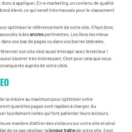
donc à appliquer. En e-marketing, un contenu de qualité
bond élevé, ce qui serait très mauvais pour le classement
our optimiser le référencement de votre site, il faut donc
 associés à des
ancres
pertinentes. Les liens les mieux
 dans vos bas de pages ou dans vos barres latérales.
éférencer son site c’est aussi interagir avec l’extérieur !
aussi s’avérer très intéressant. C’est pour cela que vous
conséquente auprès de votre cible.
SEO
de la réduire au maximum pour optimiser votre
ent quand les pages sont rapides à charger. Au
iser lourdement celles qui font patienter leurs lecteurs.
eure manière d’attirer des visiteurs sur votre site et ainsi
ial de ne pas négliger la
longue traîne
de votre site. Il est