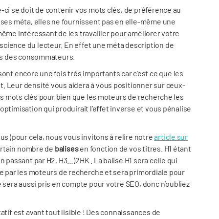
le-ci se doit de contenir vos mots clés, de préférence au
lises méta, elles ne fournissent pas en elle-même une
même intéressant de les travailler pour améliorer votre
cience du lecteur. En effet une méta description de
lics des consommateurs.
sont encore une fois très importants car c’est ce que les
. Leur densité vous aidera à vous positionner sur ceux-
vos mots clés pour bien que les moteurs de recherche les
ptimisation qui produirait l’effet inverse et vous pénalise
us (pour cela, nous vous invitons à relire notre
article sur
certain nombre de
balises
en fonction de vos titres. H1 étant
n passant par H2, H3…)2HK . La balise H1 sera celle qui
te par les moteurs de recherche et sera primordiale pour
 sera aussi pris en compte pour votre SEO, donc n’oubliez
atif est avant tout lisible ! Des connaissances de