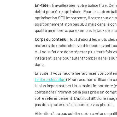
En-tête
:
Travaillez bien votre balise titre. Cel
début pour être optimisée. Pour les autres ba
optimisation SEO importante, il reste tout de 
positionnement, non pas SEO mais dans la cons
qualité améliorera, par exemple, le taux de c
Corps du contenu
:
Tout d’abord les mots clés 
moteurs de recherches vont indexer avant tout
ci. Il vous faudra donc répéter plusieurs fois 
intègrent, sans pour autant tomber dans la suro
donc.
Ensuite, il vous faudra hiérarchiser vos conten
la hiérarchisation
). Pour résumer, utiliser un 
la plus importante et Hn la moins importante (e
contiendra l’information la plus prise en comp
votre référencement. L’attribut
alt
d’une image
pas d’en ajouter un à chacune de vos photos.
Attention à ne pas oublier qu’un contenu qualit