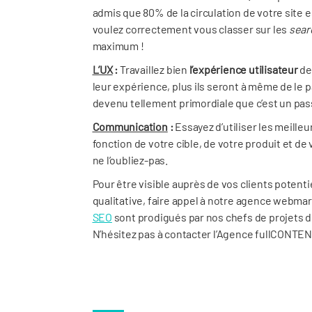
admis que 80% de la circulation de votre site 
voulez correctement vous classer sur les
sear
maximum !
L’UX
:
Travaillez bien
l’expérience utilisateur
de
leur expérience, plus ils seront à même de le p
devenu tellement primordiale que c’est un pass
Communication
:
Essayez d’utiliser les meill
fonction de votre cible, de votre produit et de v
ne l’oubliez-pas.
Pour être visible auprès de vos clients potenti
qualitative, faire appel à notre agence webma
SEO
sont prodigués par nos chefs de projets 
N’hésitez pas à contacter l’Agence fullCONTEN