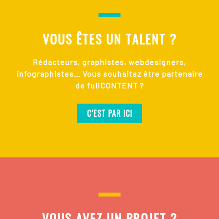
VOUS ÊTES UN TALENT ?
Rédacteurs, graphistes, webdesigners,
infographistes… Vous souhaitez être partenaire
de fullCONTENT ?
C’EST PAR ICI
VOUS AVEZ UN PROJET ?