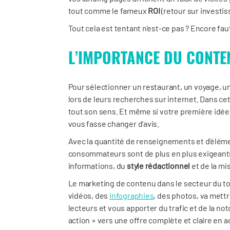
tout comme le fameux
ROI
(retour sur investi
Tout cela est tentant n’est-ce pas ? Encore faut
L’IMPORTANCE DU CONTE
Pour sélectionner un restaurant, un voyage, un 
lors de leurs recherches sur internet. Dans ce
tout son sens. Et même si votre première idée ét
vous fasse changer d’avis.
Avec la quantité de renseignements et d’éléme
consommateurs sont de plus en plus exigeants
informations, du
style rédactionnel
et de la mi
Le marketing de contenu dans le secteur du to
vidéos, des
infographies
, des photos, va mettre
lecteurs et vous apporter du trafic et de la no
action » vers une offre complète et claire en 