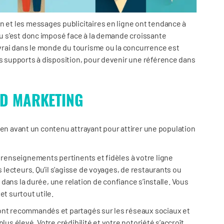
n et les messages publicitaires en ligne ont tendance à
enu s’est donc imposé face à la demande croissante
s vrai dans le monde du tourisme ou la concurrence est
es supports à disposition, pour devenir une référence dans
ND MARKETING
tez en avant un contenu attrayant pour attirer une population
n renseignements pertinents et fidèles à votre ligne
s lecteurs. Qu’il s’agisse de voyages, de restaurants ou
t dans la durée, une relation de confiance s’installe. Vous
et surtout utile.
sont recommandés et partagés sur les réseaux sociaux et
lus élevé. Votre crédibilité et votre notoriété s’accroît