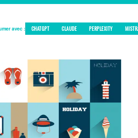
mer avec :
CHATGPT
CLAUDE
PERPLEXITY
MISTR