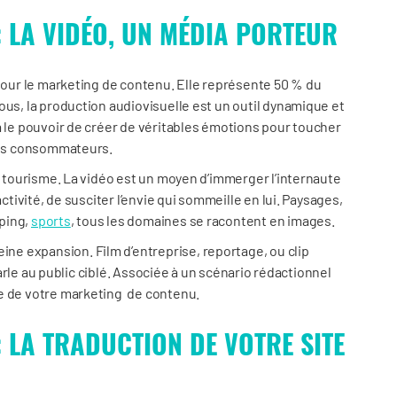
 LA VIDÉO, UN MÉDIA PORTEUR
 pour le marketing de contenu. Elle représente 50 % du
ous, la production audiovisuelle est un outil dynamique et
a le pouvoir de créer de véritables émotions pour toucher
es consommateurs.
du tourisme. La vidéo est un moyen d’immerger l’internaute
activité, de susciter l’envie qui sommeille en lui. Paysages,
ping,
sports
, tous les domaines se racontent en images.
eine expansion. Film d’entreprise, reportage, ou clip
 parle au public ciblé. Associée à un scénario rédactionnel
le de votre marketing de contenu.
 LA TRADUCTION DE VOTRE SITE