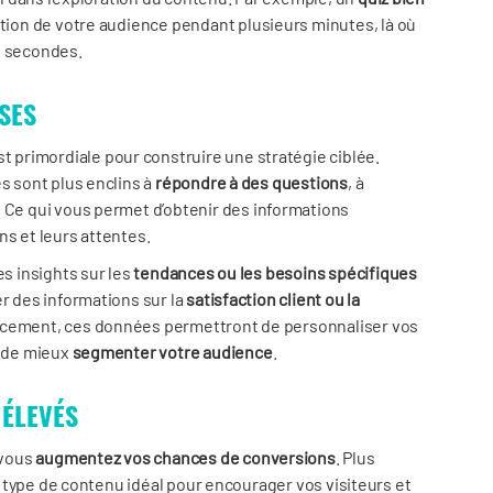
ntion de votre audience pendant plusieurs minutes, là où
s secondes.
SES
t primordiale pour construire une stratégie ciblée.
es sont plus enclins à
répondre à des questions
, à
. Ce qui vous permet d’obtenir des informations
ns et leurs attentes.
es insights sur les
tendances ou les besoins spécifiques
er des informations sur la
satisfaction client ou la
cacement, ces données permettront de personnaliser vos
u de mieux
segmenter votre audience
.
 ÉLEVÉS
 vous
augmentez vos chances de conversions
. Plus
le type de contenu idéal pour encourager vos visiteurs et