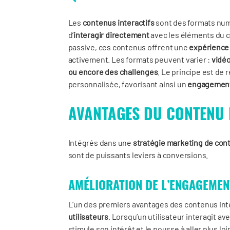
Les
contenus interactifs
sont des formats num
d’
interagir directement
avec les éléments du 
passive, ces contenus offrent une
expérience
activement. Les formats peuvent varier :
vidéo
ou encore des challenges
. Le principe est de
personnalisée, favorisant ainsi un
engagement 
AVANTAGES DU CONTENU 
Intégrés dans une
stratégie marketing de co
sont de puissants leviers à conversions.
AMÉLIORATION DE L’ENGAGEMEN
L’un des premiers avantages des contenus inter
utilisateurs
. Lorsqu’un utilisateur interagit ave
stimule son intérêt et le pousse à aller plus l