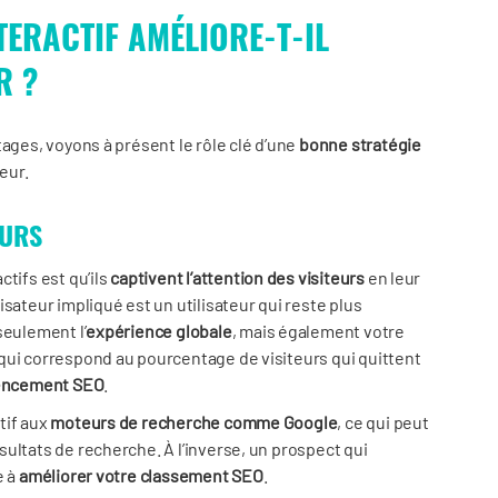
ERACTIF AMÉLIORE-T-IL
R ?
tages, voyons à présent le rôle clé d’une
bonne stratégie
eur.
EURS
tifs est qu’ils
captivent l’attention des visiteurs
en leur
sateur impliqué est un utilisateur qui reste plus
seulement l’
expérience globale
, mais également votre
 qui correspond au pourcentage de visiteurs qui quittent
encement SEO
.
tif aux
moteurs de recherche comme Google
, ce qui peut
ultats de recherche. À l’inverse, un prospect qui
e à
améliorer votre classement SEO
.