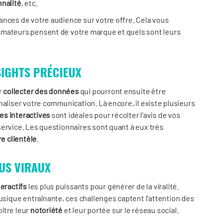
nnalité
, etc.
ances de votre audience sur votre offre. Cela vous
mmateurs pensent de votre marque et quels sont leurs
SIGHTS PRÉCIEUX
r
collecter des données
qui pourront ensuite être
naliser votre communication. Là encore, il existe plusieurs
es interactives
sont idéales pour récolter l’avis de vos
service. Les questionnaires sont quant à eux très
re clientèle
.
US VIRAUX
teractifs
les plus puissants pour générer de la viralité.
ique entraînante, ces challenges captent l’attention des
ître leur
notoriété
et leur portée sur le réseau social.