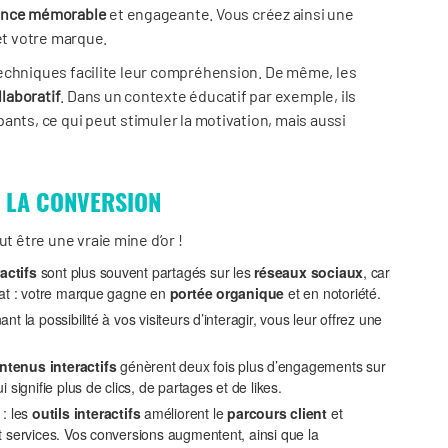
ence mémorable
et engageante. Vous créez ainsi une
et votre marque.
echniques facilite leur compréhension. De même, les
laboratif
. Dans un contexte éducatif par exemple, ils
ants, ce qui peut stimuler la motivation, mais aussi
T LA CONVERSION
t être une vraie mine d’or !
actifs
sont plus souvent partagés sur les
réseaux sociaux
, car
ltat : votre marque gagne en
portée organique
et en notoriété.
t la possibilité à vos visiteurs d’interagir, vous leur offrez une
ntenus interactifs
génèrent deux fois plus d’engagements sur
 signifie plus de clics, de partages et de likes.
: les
outils interactifs
améliorent le
parcours client
et
t services. Vos conversions augmentent, ainsi que la