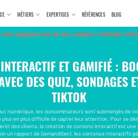
CE
MÉTIERS
EXPERTISES
RÉFÉRENCES
BLOG
ez votre engagement avec des quiz, sondages et challenges TikTok
INTERACTIF ET GAMIFIÉ : B
AVEC DES QUIZ, SONDAGES E
TIKTOK
 tout numérique, les consommateurs sont submergés de con
 plus en plus difficile de capter leur attention. Pour se d
térêt des clients, la création de contenu interactif est une
elon un rapport de DemandGen1, les contenus interactifs g