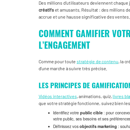
Des millions d’utilisateurs deviennent chaque
créatifs
et amusants. Résultat : des millions d
accrue et une hausse significative des ventes.
COMMENT GAMIFIER VOT
L’ENGAGEMENT
Comme pour toute
stratégie de contenu
, la c
d’une marche à suivre très précise.
LES PRINCIPES DE GAMIFICATIO
Vidéos interactives
, animations, quiz,
livres bl
que votre stratégie fonctionne, suivez bien le
Identifiez votre
public cible
: pour concevoi
votre public, ses besoins et ses préférence
Définissez vos
objectifs marketing
: souh