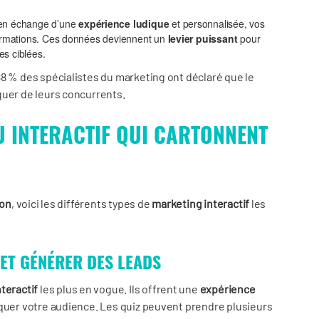
en échange d’une
expérience ludique
et personnalisée, vos
nformations. Ces données deviennent un
levier puissant
pour
es ciblées.
88 % des spécialistes du marketing ont déclaré que le
uer de leurs concurrents.
U INTERACTIF QUI CARTONNENT
ion
, voici les différents types de
marketing interactif
les
 ET GÉNÉRER DES LEADS
teractif
les plus en vogue. Ils offrent une
expérience
uquer votre audience. Les quiz peuvent prendre plusieurs