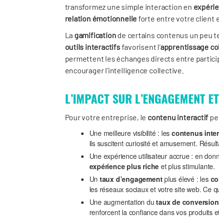
transformez une simple interaction en
expéri
relation émotionnelle
forte entre votre client 
La
gamification
de certains contenus un peu t
outils interactifs
favorisent l’
apprentissage col
permettent les échanges directs entre particip
encourager l’intelligence collective.
L’IMPACT SUR L’ENGAGEMENT E
Pour votre entreprise, le
contenu interactif
peu
Une meilleure visibilité : les
contenus inter
ils suscitent curiosité et amusement. Résu
Une expérience utilisateur accrue : en donnan
expérience plus riche
et plus stimulante.
Un
taux d’engagement
plus élevé : les
co
les réseaux sociaux et votre site web. Ce qui
Une augmentation du
taux de conversion
renforcent la confiance dans vos produits e