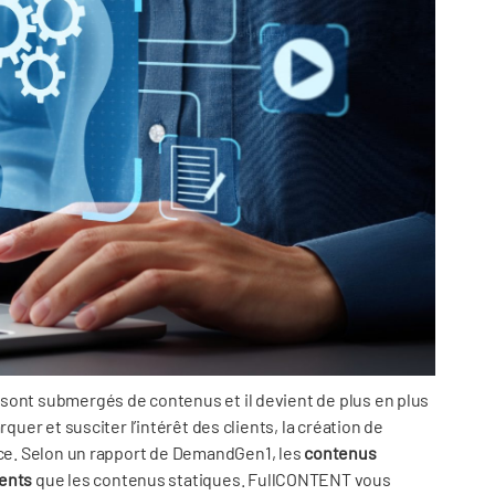
sont submergés de contenus et il devient de plus en plus
quer et susciter l’intérêt des clients, la création de
ace. Selon un rapport de DemandGen1, les
contenus
ents
que les contenus statiques. FullCONTENT vous