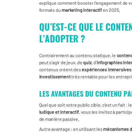
explique comment booster l’engagement de votr
formats du
marketing interactif
en 2025.
QU’EST-CE QUE LE CONTE
L’ADOPTER ?
Contrairement au contenu statique, le
contenu
peut s’agir de jeux, de
quiz
, d’
infographies inte
contenus créent des
expériences immersives
investissement
très rentable pour les entrepr
LES AVANTAGES DU CONTENU PA
Quel que soit votre public cible, c’est un fait
ludique et interactif
, vous les invitez à partic
de manière passive.
Autre avantage : en utilisant les
mécanismes 