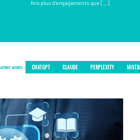
fois plus d’engagements que […]
mer avec :
CHATGPT
CLAUDE
PERPLEXITY
MISTR