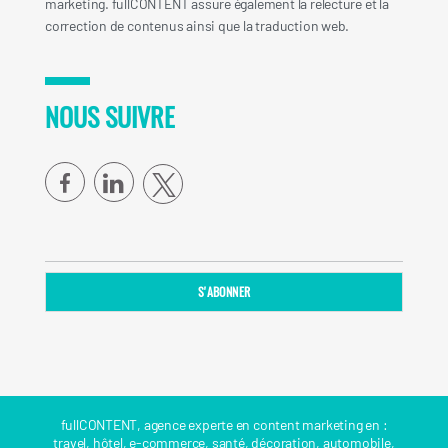
marketing. fullCONTENT assure également la relecture et la
correction de contenus ainsi que la traduction web.
NOUS SUIVRE
facebook
linkedin
fullCONTENT, agence experte en content marketing en :
travel
,
hôtel
,
e-commerce
,
santé
,
décoration
,
automobile
,