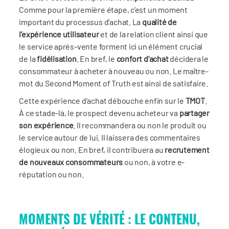
Comme pour la première étape, c’est un moment
important du processus d’achat. La
qualit
é de
l’
expérience utilisateur
et de la relation client ainsi que
le service après-vente forment ici un élément crucial
de la
fidélisation
. En bref, le
confort d’achat
décidera le
consommateur à acheter à nouveau ou non. Le maître-
mot du Second Moment of Truth est ainsi de satisfaire.
Cette expérience d’achat débouche enfin sur le
TMOT
.
À ce stade-là, le prospect devenu acheteur va
partager
son expérience
. Il recommandera ou non le produit ou
le service autour de lui. Il laissera des commentaires
élogieux ou non. En bref, il contribuera au
recrutement
de nouveaux consommateurs
ou non, à votre e-
réputation ou non.
MOMENTS DE VÉRITÉ : LE CONTENU,