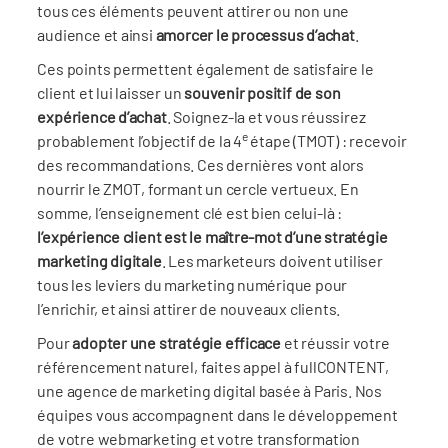
tous ces éléments peuvent attirer ou non une
audience et ainsi
amorcer le processus d’achat
.
Ces points permettent également de satisfaire le
client et lui laisser un
souvenir positif de son
expérience d’achat
. Soignez-la et vous réussirez
e
probablement l’objectif de la 4
étape (TMOT) : recevoir
des recommandations. Ces dernières vont alors
nourrir le ZMOT, formant un cercle vertueux. En
somme, l’enseignement clé est bien celui-là :
l’
expérience client est le maître-mot d’une straté
gie
marketing digitale
. Les marketeurs doivent utiliser
tous les leviers du marketing numérique pour
l’enrichir, et ainsi attirer de nouveaux clients.
Pour
adopter une stratégie efficace
et réussir votre
référencement naturel, faites appel à fullCONTENT,
une agence de marketing digital basée à Paris. Nos
équipes vous accompagnent dans le développement
de votre webmarketing et votre transformation