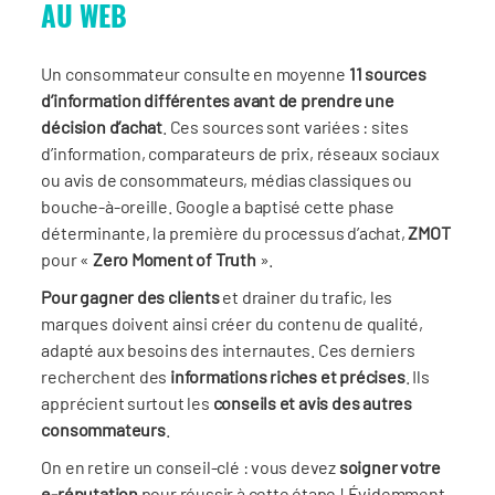
AU WEB
Un consommateur consulte en moyenne
11 sources
d’information différentes avant de prendre une
décision d’achat
. Ces sources sont variées : sites
d’information, comparateurs de prix, réseaux sociaux
ou avis de consommateurs, médias classiques ou
bouche-à-oreille. Google a baptisé cette phase
déterminante, la première du processus d’achat,
ZMOT
pour «
Zero Moment of Truth
».
Pour gagner des clients
et drainer du trafic, les
marques doivent ainsi créer du contenu de qualité,
adapté aux besoins des internautes. Ces derniers
recherchent des
informations riches et précises
. Ils
apprécient surtout les
conseils et avis des autres
consommateurs
.
On en retire un conseil-clé : vous devez
soigner votre
e-réputation
pour réussir à cette étape ! Évidemment,