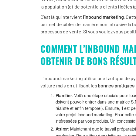
la population (et de potentiels clients fidèles)
C’est là qu’intervient
l’inbound marketing
. Cet
permet de cibler de manière non intrusive la 
processus de vente. Si vous voulez vous posit
COMMENT L’INBOUND MAR
OBTENIR DE BONS RÉSULT
L’inbound marketing utilise une tactique de pyr
voiture mais en utilisant les
bonnes pratiques
Planifier
: Voilà une étape cruciale pour tous
doivent pouvoir entrer dans une matrice S.M.
réaliste et enfin temporel). Ensuite, il est p
votre projet inbound marketing. Pour cette é
intéressées par vos produits. Un concessio
Attirer
: Maintenant que le travail préparato
marketing
. Pour attirer des visiteurs, la re