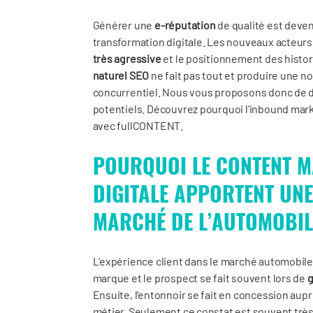
Générer une
e-réputation
de qualité est devenu
transformation digitale. Les nouveaux acteurs
très agressive
et le positionnement des histori
naturel SEO
ne fait pas tout et produire une n
concurrentiel. Nous vous proposons donc de
potentiels. Découvrez pourquoi l’inbound mark
avec fullCONTENT.
POURQUOI LE CONTENT MA
DIGITALE APPORTENT UNE
MARCHÉ DE L’AUTOMOBIL
L’expérience client dans le marché automobile e
marque et le prospect se fait souvent lors de
g
Ensuite, l’entonnoir se fait en concession aup
métier. Seulement ce constat est souvent très 