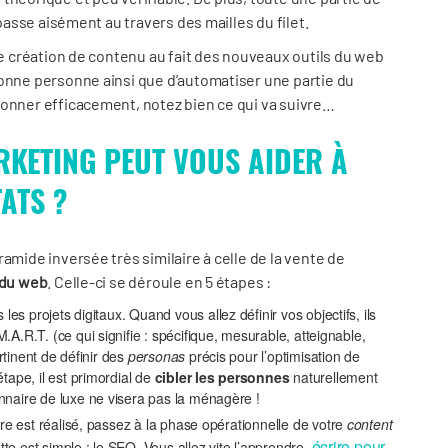
 passe aisément au travers des mailles du filet.
te création de contenu au fait des nouveaux outils du web
bonne personne ainsi que d’automatiser une partie du
ionner efficacement, notez bien ce qui va suivre…
KETING PEUT VOUS AIDER À
ATS ?
amide inversée très similaire à celle de la vente de
 du web
. Celle-ci se déroule en 5 étapes :
 les projets digitaux. Quand vous allez définir vos objectifs, ils
A.R.T. (ce qui signifie : spécifique, mesurable, atteignable,
ertinent de définir des
personas
précis pour l’optimisation de
tape, il est primordial de
cibler les personnes
naturellement
nnaire de luxe ne visera pas la ménagère !
ire est réalisé, passez à la phase opérationnelle de votre
content
écrire pour
cette est simple : le SEO. Vous allez vite l’apprendre,