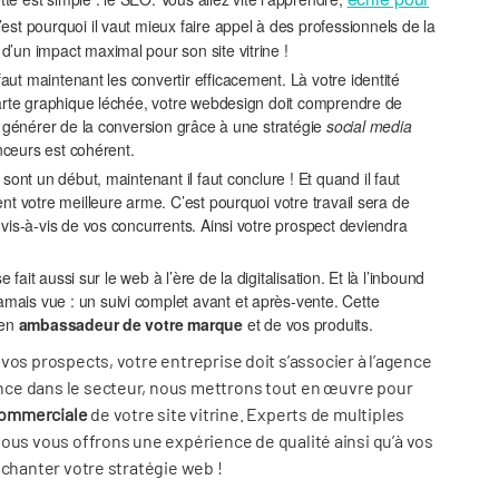
est pourquoi il vaut mieux faire appel à des professionnels de la
’un impact maximal pour son site vitrine !
l faut maintenant les convertir efficacement. Là votre identité
charte graphique léchée, votre webdesign doit comprendre de
e, générer de la conversion grâce à une stratégie
social media
enceurs est cohérent.
n sont un début, maintenant il faut conclure ! Et quand il faut
nt votre meilleure arme. C’est pourquoi votre travail sera de
 vis-à-vis de vos concurrents. Ainsi votre prospect deviendra
se fait aussi sur le web à l’ère de la digitalisation. Et là l’inbound
ais vue : un suivi complet avant et après-vente. Cette
 en
ambassadeur de votre marque
et de vos produits.
vos prospects, votre entreprise doit s’associer à l’agence
ce dans le secteur, nous mettrons tout en œuvre pour
commerciale
de votre site vitrine. Experts de multiples
nous vous offrons une expérience de qualité ainsi qu’à vos
nchanter votre stratégie web !