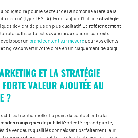
 obligatoire pour le secteur de l’automobile à l’ère de la
 du marché (type TESLA) livrent aujourd’hui une
stratégie
ques devient de plus en plus qualitatif. Le
référencement
otoriété suffisante est devenu ardu dans un contexte
 développer un
brand content sur mesure
pour vos clients
eting va convertir votre cible en un claquement de doigt
RKETING ET LA STRATÉGIE
 FORTE VALEUR AJOUTÉE AU
E ?
st très traditionnelle. Le point de contact entre la
randes campagnes de publicité
orientée grand public.
rès de vendeurs qualifiés connaissant parfaitement leur
théorique et peu vérifiable. De plus, toute une partie de