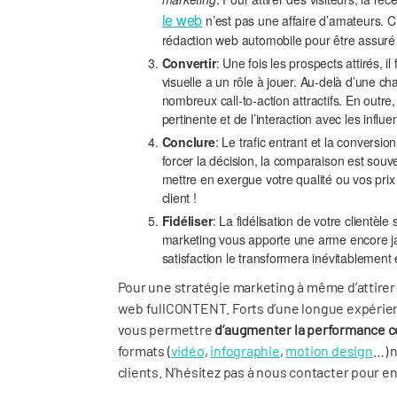
le web
n’est pas une affaire d’amateurs. C’
rédaction web automobile pour être assuré d
Convertir
: Une fois les prospects attirés, i
visuelle a un rôle à jouer. Au-delà d’une 
nombreux call-to-action attractifs. En outr
pertinente et de l’interaction avec les influ
Conclure
: Le trafic entrant et la conversio
forcer la décision, la comparaison est souve
mettre en exergue votre qualité ou vos prix
client !
Fidéliser
: La fidélisation de votre clientèle 
marketing vous apporte une arme encore jam
satisfaction le transformera inévitablement
Pour une stratégie marketing à même d’attirer 
web fullCONTENT. Forts d’une longue expérien
vous permettre
d’augmenter la performance 
formats (
vidéo
,
infographie
,
motion design
…) 
clients. N’hésitez pas à nous contacter pour e